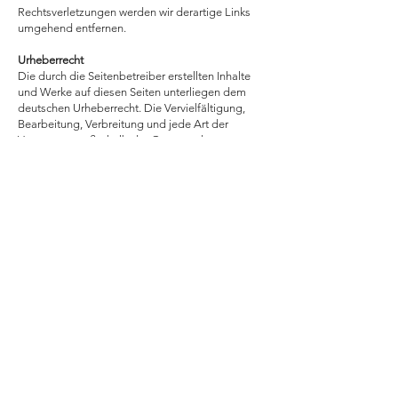
Rechtsverletzungen werden wir derartige Links
umgehend entfernen.
Urheberrecht
Die durch die Seitenbetreiber erstellten Inhalte
und Werke auf diesen Seiten unterliegen dem
deutschen Urheberrecht. Die Vervielfältigung,
Bearbeitung, Verbreitung und jede Art der
Verwertung außerhalb der Grenzen des
Urheberrechtes bedürfen der schriftlichen
Zustimmung des jeweiligen Autors bzw.
Erstellers. Downloads und Kopien dieser Seite
sind nur für den privaten, nicht kommerziellen
Gebrauch gestattet.
Soweit die Inhalte auf dieser Seite nicht vom
Betreiber erstellt wurden, werden die
Urheberrechte Dritter beachtet. Insbesondere
werden Inhalte Dritter als solche gekennzeichnet.
Sollten Sie trotzdem auf eine
Urheberrechtsverletzung aufmerksam werden,
bitten wir um einen entsprechenden Hinweis. Bei
Bekanntwerden von Rechtsverletzungen werden
wir derartige Inhalte umgehend entfernen.