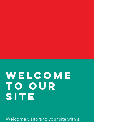
Welcome
to Our
Site
Welcome visitors to your site with a
short, engaging introduction.